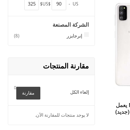
US$
-
US$
الشركة المصنعة
items
إنرجايزر
8
مقارنة المنتجات
إلغاء الكل
مقارنة
هاتف سامسونج M30s يعمل
جديد)
لا يوجد منتجات للمقارنة الآن.