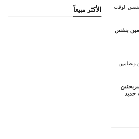
الأكثر مبيعاً
نج A70 بنظامين بنفس
مسونج A6S بشريحتين
 جديد