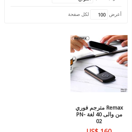
أعرض
لكل صفحة
Remax مترجم فوري
من والى 40 لغة PN-
02
US$ 160