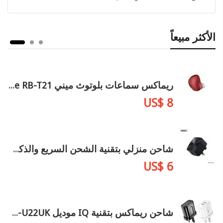
الأكثر مبيعاً
ريماكس سماعات بلوتوث ميني Single-Side Earphone RB-T21
US$ 8
شاحن منزلي بتقنية الشحن السريع والذكي RP-U114
US$ 6
شاحن ريماكس بتقنية IQ موديل RP-U22UK