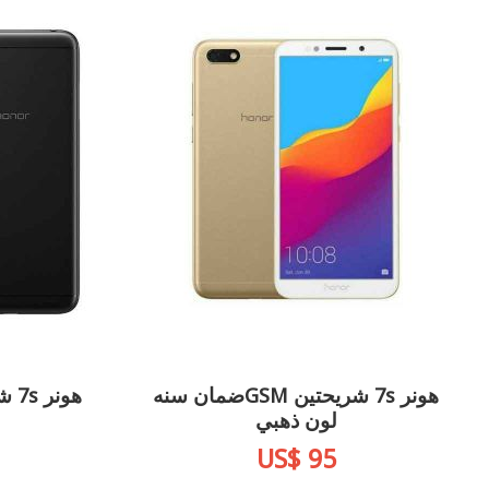
هونر 7s شريحتين GSMضمان سنه
لون ذهبي
US$ 95