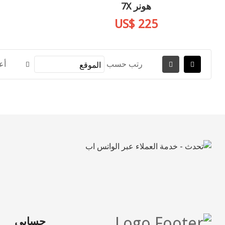
هونر 7X
US$ 225
رتب حسب
أع
حسابي