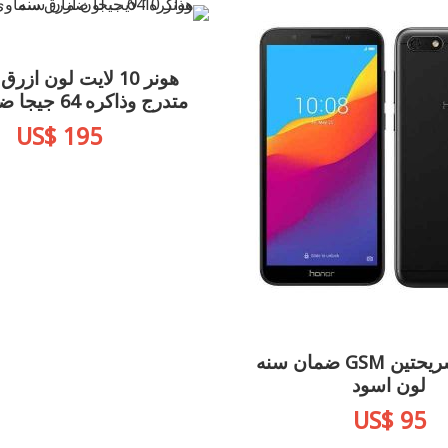
هونر 10 لايت لون ا
متدرج وذاكره 64 جيجا ضمان سنه
US$ 195
هونر 7s شريحتين GSM ضمان سنه
لون اسود
US$ 95