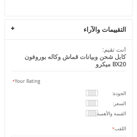
المعلومات
التقييمات والآراء
انت تقيم:
كابل شحن وبيانات قماش وكاله بوروفون
BX20 ميكرو
Your Rating
الجودة
1
2
3
4
5
السعر
stars
stars
stars
stars
star
1
2
3
4
5
القيمة والأهمية
stars
stars
stars
stars
star
1
2
3
4
5
اللقب
stars
stars
stars
stars
star